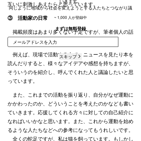
いきます。
互いに刺激しあえたらと思っています。
同じように地域から社会を変えようとする人たちとつながり議
論空間を作り、新しいつながりを生み出していきたいと思いま
③ 活動家の日常
~ 1,000 人が登録中
す。
まずは無料登録
掲載頻度はあまり多くない予定ですが、筆者個人の話
も書いていきます。
登録
例えば、現場で活動する中で、ニュースを見たり本を
スキップ
読んだりすると、様々なアイデアや感想を持ちますが、
そういうのを紹介し、呼んでくれた人と議論したいと思
っています。
また、これまでの活動を振り返り、自分がなぜ運動に
かかわったのか、どういうことを考えたのかなども書い
ていきます。応援してくれる方々に対しての自己紹介に
なればいいかなと思います。また、これから運動を始め
るような人たちなどへの参考になってもうれしいです。
全くの蛇足ですが、私は猫を飼っています。もしかし