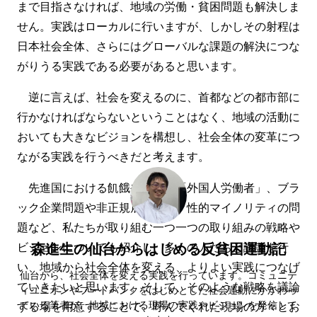
まで目指さなければ、地域の労働・貧困問題も解決しま
せん。実践はローカルに行いますが、しかしその射程は
日本社会全体、さらにはグローバルな課題の解決につな
がりうる実践である必要があると思います。
逆に言えば、社会を変えるのに、首都などの都市部に
行かなければならないということはなく、地域の活動に
おいても大きなビジョンを構想し、社会全体の変革につ
ながる実践を行うべきだと考えます。
先進国における飢餓や貧困、「外国人労働者」、ブラ
ック企業問題や非正規雇用問題、性的マイノリティの問
題など、私たちが取り組む一つ一つの取り組みの戦略や
森進生の仙台からはじめる反貧困運動記
ビジョンについても紹介し、多くの人たちと議論を行
い、地域から社会全体を変える、よりよい実践につなげ
仙台から、社会全体を変える実践を行っています。コミュニテ
ていきたいと思います。そして、そのような戦略を議論
ィユニオンやフードバンクをはじめとした社会運動にかかわっ
ている筆者が、地域における現場の実践やビジョンを発信して
する場を用意することで、呼んでくれた現場の方々とお